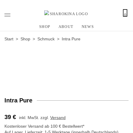
0
Z
u
SHOP
ABOUT
NEWS
m
I
Start
>
Shop
>
Schmuck
> Intra Pure
n
h
a
l
t
s
p
r
i
Intra Pure
n
g
39
€
inkl. MwSt.
zzgl.
Versand
e
n
Kostenloser Versand ab 100 € Bestellwert*
Auf Lager,
Lieferzeit:
1-5 Werktage (innerhalb Deutschlands)