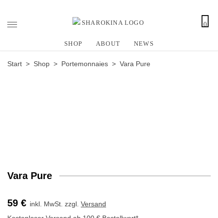
0
Z
u
SHOP
ABOUT
NEWS
m
I
Start
>
Shop
>
Portemonnaies
> Vara Pure
n
h
a
l
t
s
p
r
i
n
Vara Pure
g
e
59
€
inkl. MwSt.
zzgl.
Versand
n