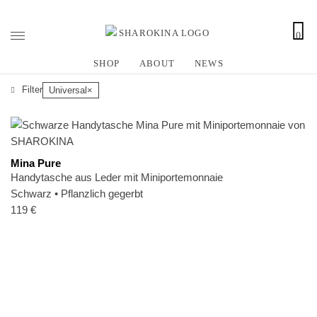
0
Z
u
SHOP
ABOUT
NEWS
m
I
Filter
Universal
×
n
h
a
l
Mina Pure
t
Handytasche aus Leder mit Miniportemonnaie
s
Schwarz
•
Pflanzlich gegerbt
p
119
€
r
i
n
g
e
n