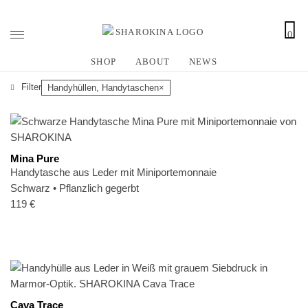
0
Z
u
SHOP
ABOUT
NEWS
m
I
Filter
Handyhüllen, Handytaschen
×
n
h
a
l
Mina Pure
t
Handytasche aus Leder mit Miniportemonnaie
s
Schwarz
•
Pflanzlich gegerbt
p
119
€
r
i
n
g
e
n
Cava Trace