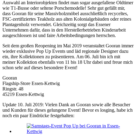
Auswahl an Interiorobjekten findet man sogar ausgefallene Oldtimer
wie T1-Busse oder seltene Porschemodelle! Sehr gut gefällt mir,
dass Gooran für seine Massivholzmöbel ausschließlich recyceltes,
FSC-zertifiziertes Teakholz aus alten Kolonialgebäuden oder reines
Plantagenholz verwendet. Gleichzeitig sorgt das Essener
Unternehmen dafür, dass in den Herstellerbetrieben Kinderarbeit
ausgeschlossen ist und faire Arbeitsbedingungen herrschen.
Seit dem großen Reopening im Mai 2019 veranstaltet Gooran immer
wieder exklusive Pop Up Events und läd regionale Designer dazu
ein, ihre Kollektionen zu präsentieren. Am 06. Juli bin ich mit
meiner Kollektion ebenfalls von 11 bis 18 Uhr dabei und freue mich
schon sehr auf dieses besondere Event!
Gooran
Flagship-Store Essen-Kettwig
Ringstr. 48
45219 Essen-Kettwig
Update 10. Juli 2019: Vielen Dank an Gooran sowie alle Besucher
und Kunden für dieses gelungene Event! Bevor es losging, habe ich
noch ein paar Eindrücke festgehalten: