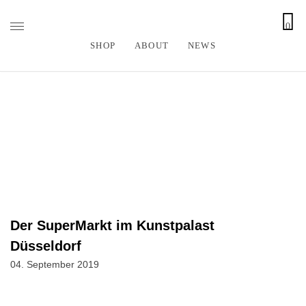
0
S
SHOP
ABOUT
NEWS
k
i
p
t
o
c
o
n
t
e
n
Der SuperMarkt im Kunstpalast
t
Düsseldorf
04. September 2019