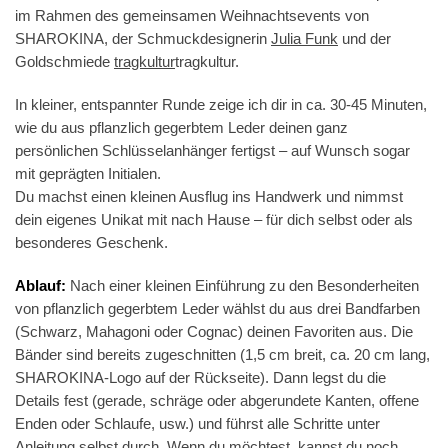
im Rahmen des gemeinsamen Weihnachtsevents von
SHAROKINA, der Schmuckdesignerin
Julia Funk
und der
Goldschmiede
tragkultur
tragkultur.
In kleiner, entspannter Runde zeige ich dir in ca. 30-45 Minuten,
wie du aus pflanzlich gegerbtem Leder deinen ganz
persönlichen Schlüsselanhänger fertigst – auf Wunsch sogar
mit geprägten Initialen.
Du machst einen kleinen Ausflug ins Handwerk und nimmst
dein eigenes Unikat mit nach Hause – für dich selbst oder als
besonderes Geschenk.
Ablauf:
Nach einer kleinen Einführung zu den Besonderheiten
von pflanzlich gegerbtem Leder wählst du aus drei Bandfarben
(Schwarz, Mahagoni oder Cognac) deinen Favoriten aus. Die
Bänder sind bereits zugeschnitten (1,5 cm breit, ca. 20 cm lang,
SHAROKINA-Logo auf der Rückseite). Dann legst du die
Details fest (gerade, schräge oder abgerundete Kanten, offene
Enden oder Schlaufe, usw.) und führst alle Schritte unter
Anleitung selbst durch. Wenn du möchtest, kannst du noch