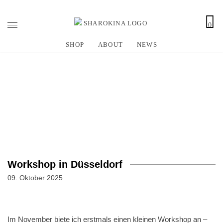
0
Z
u
SHOP
ABOUT
NEWS
m
I
n
h
a
l
t
s
p
r
Workshop in Düsseldorf
i
n
09. Oktober 2025
g
e
n
Im November biete ich erstmals einen kleinen Workshop an –