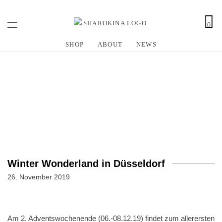
0
Z
u
SHOP
ABOUT
NEWS
m
I
n
h
a
l
t
s
p
r
Winter Wonderland in Düsseldorf
i
n
26. November 2019
g
e
n
Am 2. Adventswochenende (06.-08.12.19) findet zum allerersten