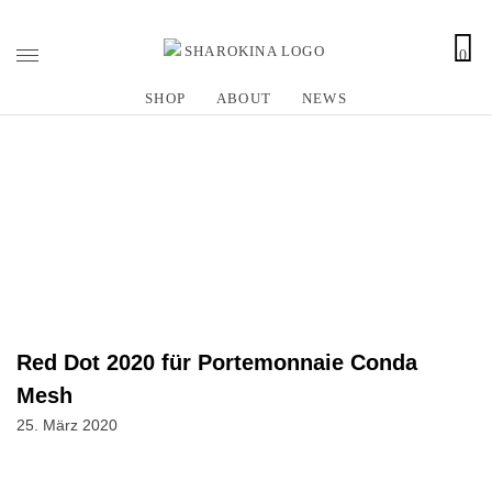
0
Z
u
SHOP
ABOUT
NEWS
m
I
n
h
a
l
t
s
p
r
Red Dot 2020 für Portemonnaie Conda
i
n
Mesh
g
25. März 2020
e
n